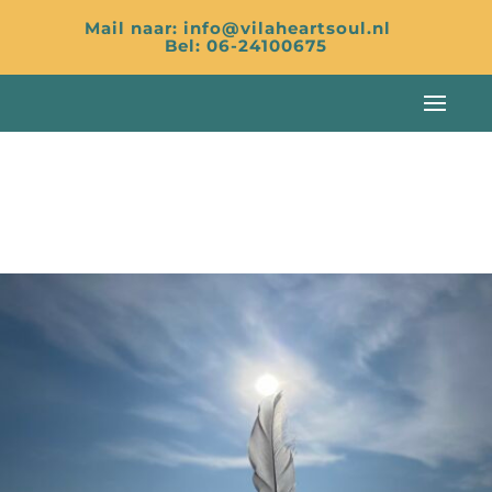
Mail naar: info@vilaheartsoul.nl
Bel: 06-24100675